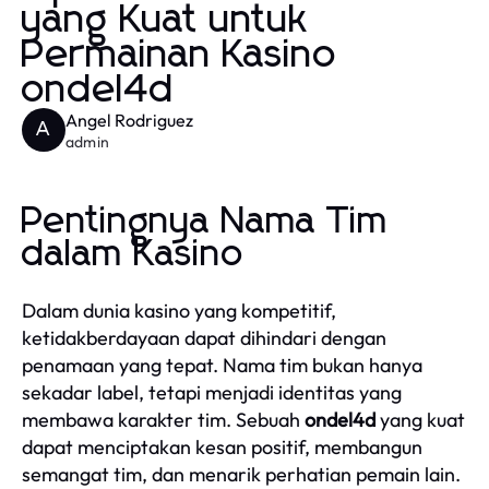
yang Kuat untuk
Permainan Kasino
ondel4d
Angel Rodriguez
A
admin
Pentingnya Nama Tim
dalam Kasino
Dalam dunia kasino yang kompetitif,
ketidakberdayaan dapat dihindari dengan
penamaan yang tepat. Nama tim bukan hanya
sekadar label, tetapi menjadi identitas yang
membawa karakter tim. Sebuah
ondel4d
yang kuat
dapat menciptakan kesan positif, membangun
semangat tim, dan menarik perhatian pemain lain.