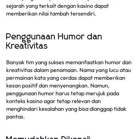
sejarah yang terkait dengan kasino dapat
memberikan nilai tambah tersendiri.
Penggunaan Humor dan
Kreativitas
Banyak tim yang sukses memanfaatkan humor dan
kreativitas dalam penamaan. Nama yang lucu atau
permainan kata yang cerdas dapat memberikan
kesan positif dan menyenangkan. Namun,
penggunaan humor harus tetap merujuk pada
konteks kasino agar tetap relevan dan
menghindari kesalahan yang bisa dianggap tidak
pantas.