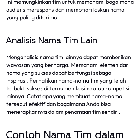
Ini memungkinkan tim untuk memahami bagaimana
audiens merespons dan memprioritaskan nama
yang paling diterima.
Analisis Nama Tim Lain
Menganalisis nama tim lainnya dapat memberikan
wawasan yang berharga. Memahami elemen dari
nama yang sukses dapat berfungsi sebagai
inspirasi. Perhatikan nama-nama tim yang telah
terbukti sukses di turnamen kasino atau kompetisi
lainnya. Catat apa yang membuat nama-nama
tersebut efektif dan bagaimana Anda bisa
menerapkannya dalam penamaan tim sendiri.
Contoh Nama Tim dalam