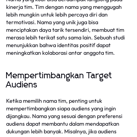
kinerja tim. Tim dengan nama yang menggugah
lebih mungkin untuk lebih percaya diri dan
termotivasi. Nama yang unik juga bisa
menciptakan daya tarik tersendiri, membuat tim
merasa lebih terikat satu sama lain. Sebuah studi
menunjukkan bahwa identitas positif dapat
meningkatkan kolaborasi antar anggota tim.
Mempertimbangkan Target
Audiens
Ketika memilih nama tim, penting untuk
mempertimbangkan siapa audiens yang ingin
dijangkau. Nama yang sesuai dengan preferensi
audiens dapat membantu dalam mendapatkan
dukungan lebih banyak. Misalnya, jika audiens