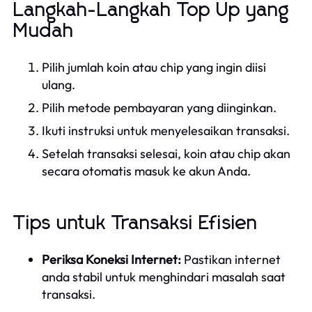
Langkah-Langkah Top Up yang
Mudah
Pilih jumlah koin atau chip yang ingin diisi
ulang.
Pilih metode pembayaran yang diinginkan.
Ikuti instruksi untuk menyelesaikan transaksi.
Setelah transaksi selesai, koin atau chip akan
secara otomatis masuk ke akun Anda.
Tips untuk Transaksi Efisien
Periksa Koneksi Internet:
Pastikan internet
anda stabil untuk menghindari masalah saat
transaksi.