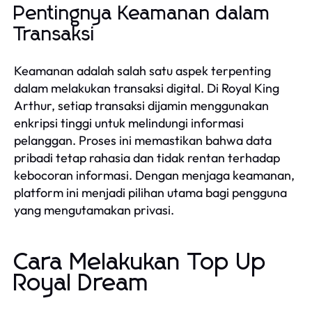
Pentingnya Keamanan dalam
Transaksi
Keamanan adalah salah satu aspek terpenting
dalam melakukan transaksi digital. Di Royal King
Arthur, setiap transaksi dijamin menggunakan
enkripsi tinggi untuk melindungi informasi
pelanggan. Proses ini memastikan bahwa data
pribadi tetap rahasia dan tidak rentan terhadap
kebocoran informasi. Dengan menjaga keamanan,
platform ini menjadi pilihan utama bagi pengguna
yang mengutamakan privasi.
Cara Melakukan Top Up
Royal Dream