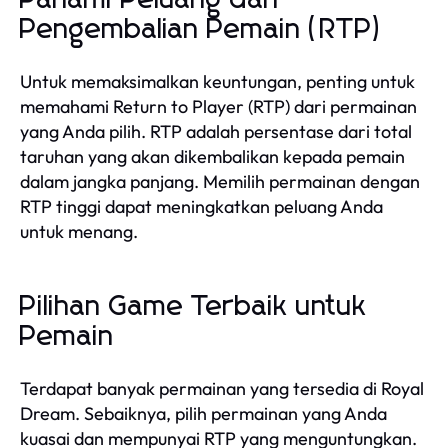
Pengembalian Pemain (RTP)
Untuk memaksimalkan keuntungan, penting untuk
memahami Return to Player (RTP) dari permainan
yang Anda pilih. RTP adalah persentase dari total
taruhan yang akan dikembalikan kepada pemain
dalam jangka panjang. Memilih permainan dengan
RTP tinggi dapat meningkatkan peluang Anda
untuk menang.
Pilihan Game Terbaik untuk
Pemain
Terdapat banyak permainan yang tersedia di Royal
Dream. Sebaiknya, pilih permainan yang Anda
kuasai dan mempunyai RTP yang menguntungkan.