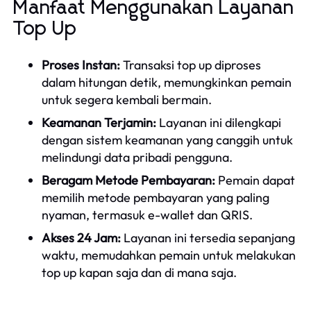
Manfaat Menggunakan Layanan
Top Up
Proses Instan:
Transaksi top up diproses
dalam hitungan detik, memungkinkan pemain
untuk segera kembali bermain.
Keamanan Terjamin:
Layanan ini dilengkapi
dengan sistem keamanan yang canggih untuk
melindungi data pribadi pengguna.
Beragam Metode Pembayaran:
Pemain dapat
memilih metode pembayaran yang paling
nyaman, termasuk e-wallet dan QRIS.
Akses 24 Jam:
Layanan ini tersedia sepanjang
waktu, memudahkan pemain untuk melakukan
top up kapan saja dan di mana saja.