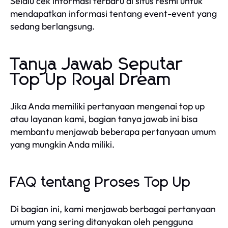
Selalu cek informasi terbaru di situs resmi untuk
mendapatkan informasi tentang event-event yang
sedang berlangsung.
Tanya Jawab Seputar
Top Up Royal Dream
Jika Anda memiliki pertanyaan mengenai top up
atau layanan kami, bagian tanya jawab ini bisa
membantu menjawab beberapa pertanyaan umum
yang mungkin Anda miliki.
FAQ tentang Proses Top Up
Di bagian ini, kami menjawab berbagai pertanyaan
umum yang sering ditanyakan oleh pengguna