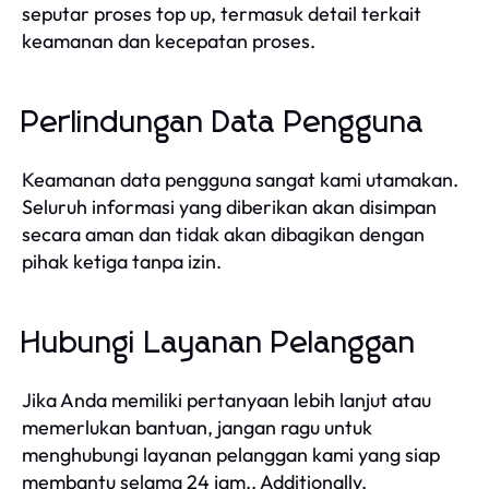
seputar proses top up, termasuk detail terkait
keamanan dan kecepatan proses.
Perlindungan Data Pengguna
Keamanan data pengguna sangat kami utamakan.
Seluruh informasi yang diberikan akan disimpan
secara aman dan tidak akan dibagikan dengan
pihak ketiga tanpa izin.
Hubungi Layanan Pelanggan
Jika Anda memiliki pertanyaan lebih lanjut atau
memerlukan bantuan, jangan ragu untuk
menghubungi layanan pelanggan kami yang siap
membantu selama 24 jam.. Additionally,