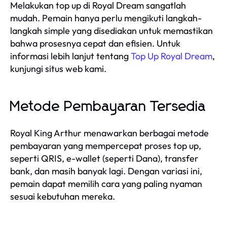
Melakukan top up di Royal Dream sangatlah
mudah. Pemain hanya perlu mengikuti langkah-
langkah simple yang disediakan untuk memastikan
bahwa prosesnya cepat dan efisien. Untuk
informasi lebih lanjut tentang
Top Up Royal Dream
,
kunjungi situs web kami.
Metode Pembayaran Tersedia
Royal King Arthur menawarkan berbagai metode
pembayaran yang mempercepat proses top up,
seperti QRIS, e-wallet (seperti Dana), transfer
bank, dan masih banyak lagi. Dengan variasi ini,
pemain dapat memilih cara yang paling nyaman
sesuai kebutuhan mereka.