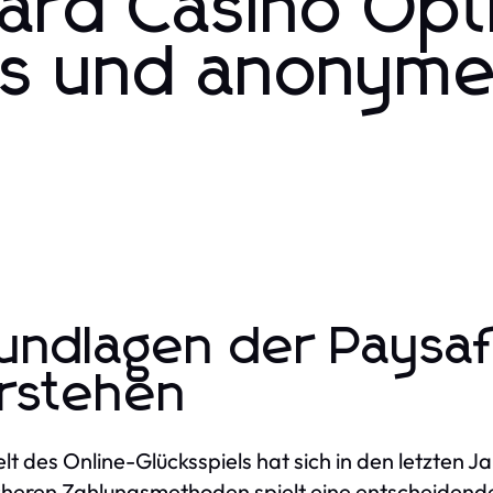
ard Casino Opt
es und anonym
undlagen der Paysaf
rstehen
lt des Online-Glücksspiels hat sich in den letzten 
cheren Zahlungsmethoden spielt eine entscheidende