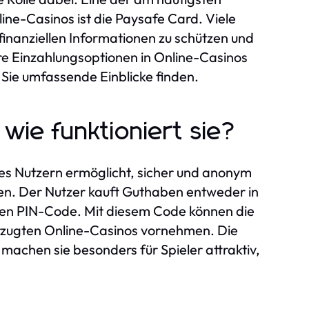
e-Casinos ist die Paysafe Card. Viele
 finanziellen Informationen zu schützen und
re Einzahlungsoptionen in Online-Casinos
 Sie umfassende Einblicke finden.
wie funktioniert sie?
es Nutzern ermöglicht, sicher und anonym
en. Der Nutzer kauft Guthaben entweder in
ligen PIN-Code. Mit diesem Code können die
orzugten Online-Casinos vornehmen. Die
achen sie besonders für Spieler attraktiv,