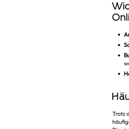
Wic
Onl
A
S
Bu
w
H
Häu
Trotz 
häufig