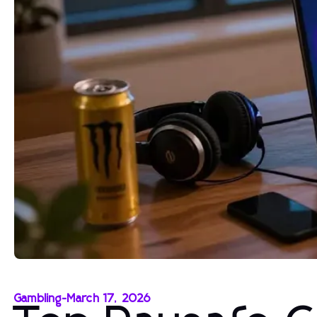
Gambling
-
March 17, 2026