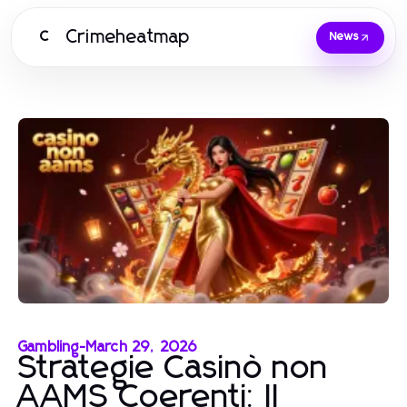
Crimeheatmap
C
News
Gambling
-
March 29, 2026
Strategie Casinò non
AAMS Coerenti: Il