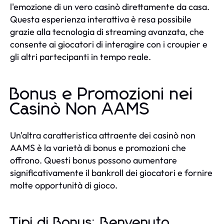
l'emozione di un vero casinò direttamente da casa.
Questa esperienza interattiva è resa possibile
grazie alla tecnologia di streaming avanzata, che
consente ai giocatori di interagire con i croupier e
gli altri partecipanti in tempo reale.
Bonus e Promozioni nei
Casinò Non AAMS
Un'altra caratteristica attraente dei casinò non
AAMS è la varietà di bonus e promozioni che
offrono. Questi bonus possono aumentare
significativamente il bankroll dei giocatori e fornire
molte opportunità di gioco.
Tipi di Bonus: Benvenuto,