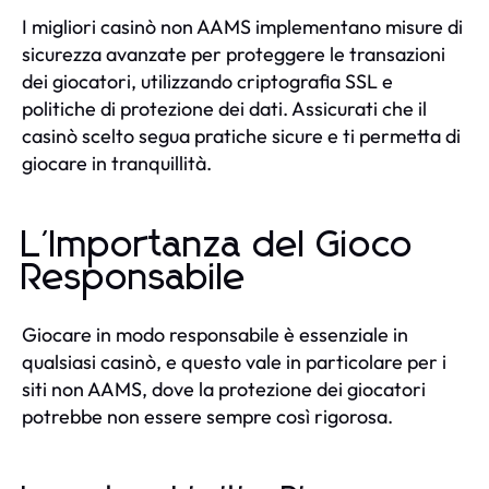
I migliori casinò non AAMS implementano misure di
sicurezza avanzate per proteggere le transazioni
dei giocatori, utilizzando criptografia SSL e
politiche di protezione dei dati. Assicurati che il
casinò scelto segua pratiche sicure e ti permetta di
giocare in tranquillità.
L'Importanza del Gioco
Responsabile
Giocare in modo responsabile è essenziale in
qualsiasi casinò, e questo vale in particolare per i
siti non AAMS, dove la protezione dei giocatori
potrebbe non essere sempre così rigorosa.