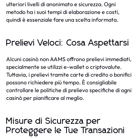
ulteriori livelli di anonimato e sicurezza. Ogni
metodo ha i suoi tempi di elaborazione e costi,
quindi è essenziale fare una scelta informata.
Prelievi Veloci: Cosa Aspettarsi
Alcuni casinò non AAMS offrono prelievi immediati,
specialmente se utilizzi e-wallet o criptovalute.
Tuttavia, i prelievi tramite carte di credito o bonifici
possono richiedere più tempo. È consigliabile
controllare le politiche di prelievo specifiche di ogni
casinò per pianificare al meglio.
Misure di Sicurezza per
Proteggere le Tue Transazioni