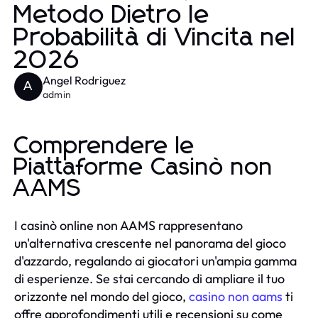
Metodo Dietro le
Probabilità di Vincita nel
2026
Angel Rodriguez
A
admin
Comprendere le
Piattaforme Casinò non
AAMS
I casinò online non AAMS rappresentano
un'alternativa crescente nel panorama del gioco
d'azzardo, regalando ai giocatori un'ampia gamma
di esperienze. Se stai cercando di ampliare il tuo
orizzonte nel mondo del gioco,
casino non aams
ti
offre approfondimenti utili e recensioni su come