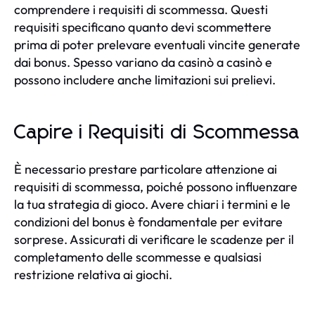
comprendere i requisiti di scommessa. Questi
requisiti specificano quanto devi scommettere
prima di poter prelevare eventuali vincite generate
dai bonus. Spesso variano da casinò a casinò e
possono includere anche limitazioni sui prelievi.
Capire i Requisiti di Scommessa
È necessario prestare particolare attenzione ai
requisiti di scommessa, poiché possono influenzare
la tua strategia di gioco. Avere chiari i termini e le
condizioni del bonus è fondamentale per evitare
sorprese. Assicurati di verificare le scadenze per il
completamento delle scommesse e qualsiasi
restrizione relativa ai giochi.