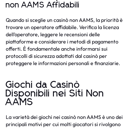
non AAMS Affidabili
Quando si sceglie un casinò non AAMS, la priorità è
trovare un operatore affidabile. Verifica la licenza
dell’operatore, leggere le recensioni delle
piattaforme e considerare i metodi di pagamento
offerti. È fondamentale anche informarsi sui
protocolli di sicurezza adottati dal casinò per
proteggere le informazioni personali e finanziarie.
Giochi da Casinò
Disponibili nei Siti Non
AAMS
La varietà dei giochi nei casinò non AAMS è uno dei
principali motivi per cui molti giocatori si rivolgono