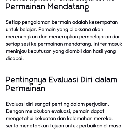
Permainan Mendatang
Setiap pengalaman bermain adalah kesempatan
untuk belajar. Pemain yang bijaksana akan
merenungkan dan menerapkan pembelajaran dari
setiap sesi ke permainan mendatang. Ini termasuk
meninjau keputusan yang diambil dan hasil yang
dicapai.
Pentingnya Evaluasi Diri dalam
Permainan
Evaluasi diri sangat penting dalam perjudian.
Dengan melakukan evaluasi, pemain dapat
mengetahui kekuatan dan kelemahan mereka,
serta menetapkan tujuan untuk perbaikan di masa