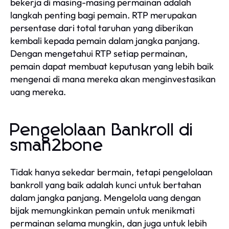
bekerja di masing-masing permainan adalah
langkah penting bagi pemain. RTP merupakan
persentase dari total taruhan yang diberikan
kembali kepada pemain dalam jangka panjang.
Dengan mengetahui RTP setiap permainan,
pemain dapat membuat keputusan yang lebih baik
mengenai di mana mereka akan menginvestasikan
uang mereka.
Pengelolaan Bankroll di
sman2bone
Tidak hanya sekedar bermain, tetapi pengelolaan
bankroll yang baik adalah kunci untuk bertahan
dalam jangka panjang. Mengelola uang dengan
bijak memungkinkan pemain untuk menikmati
permainan selama mungkin, dan juga untuk lebih