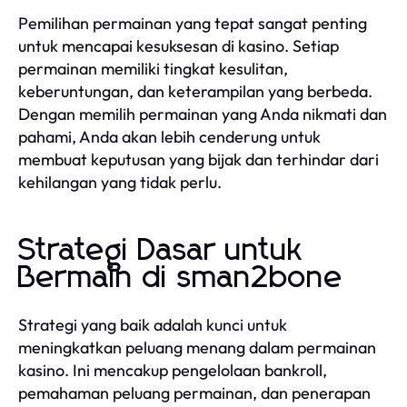
Pemilihan permainan yang tepat sangat penting
untuk mencapai kesuksesan di kasino. Setiap
permainan memiliki tingkat kesulitan,
keberuntungan, dan keterampilan yang berbeda.
Dengan memilih permainan yang Anda nikmati dan
pahami, Anda akan lebih cenderung untuk
membuat keputusan yang bijak dan terhindar dari
kehilangan yang tidak perlu.
Strategi Dasar untuk
Bermain di sman2bone
Strategi yang baik adalah kunci untuk
meningkatkan peluang menang dalam permainan
kasino. Ini mencakup pengelolaan bankroll,
pemahaman peluang permainan, dan penerapan