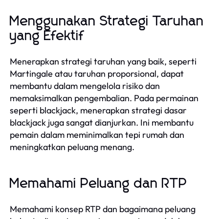
Menggunakan Strategi Taruhan
yang Efektif
Menerapkan strategi taruhan yang baik, seperti
Martingale atau taruhan proporsional, dapat
membantu dalam mengelola risiko dan
memaksimalkan pengembalian. Pada permainan
seperti blackjack, menerapkan strategi dasar
blackjack juga sangat dianjurkan. Ini membantu
pemain dalam meminimalkan tepi rumah dan
meningkatkan peluang menang.
Memahami Peluang dan RTP
Memahami konsep RTP dan bagaimana peluang