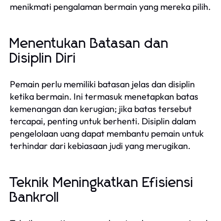
menikmati pengalaman bermain yang mereka pilih.
Menentukan Batasan dan
Disiplin Diri
Pemain perlu memiliki batasan jelas dan disiplin
ketika bermain. Ini termasuk menetapkan batas
kemenangan dan kerugian; jika batas tersebut
tercapai, penting untuk berhenti. Disiplin dalam
pengelolaan uang dapat membantu pemain untuk
terhindar dari kebiasaan judi yang merugikan.
Teknik Meningkatkan Efisiensi
Bankroll