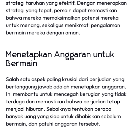
strategi taruhan yang efektif. Dengan menerapkan
strategi yang tepat, pemain dapat memastikan
bahwa mereka memaksimalkan potensi mereka
untuk menang, sekaligus menikmati pengalaman
bermain mereka dengan aman.
Menetapkan Anggaran untuk
Bermain
Salah satu aspek paling krusial dari perjudian yang
bertanggung jawab adalah menetapkan anggaran.
Ini membantu untuk mencegah kerugian yang tidak
terduga dan memastikan bahwa perjudian tetap
menjadi hiburan. Sebaiknya tentukan berapa
banyak uang yang siap untuk dihabiskan sebelum
bermain, dan patuhi anggaran tersebut.