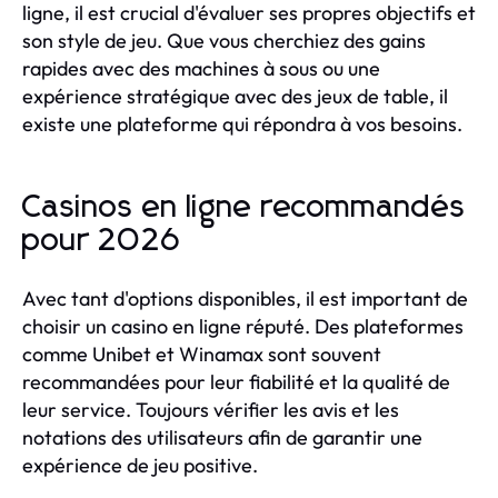
ligne, il est crucial d'évaluer ses propres objectifs et
son style de jeu. Que vous cherchiez des gains
rapides avec des machines à sous ou une
expérience stratégique avec des jeux de table, il
existe une plateforme qui répondra à vos besoins.
Casinos en ligne recommandés
pour 2026
Avec tant d'options disponibles, il est important de
choisir un casino en ligne réputé. Des plateformes
comme Unibet et Winamax sont souvent
recommandées pour leur fiabilité et la qualité de
leur service. Toujours vérifier les avis et les
notations des utilisateurs afin de garantir une
expérience de jeu positive.