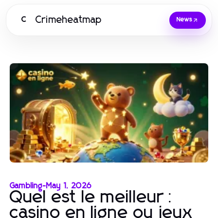
Crimeheatmap
C
News
Gambling
-
May 1, 2026
Quel est le meilleur :
casino en ligne ou jeux