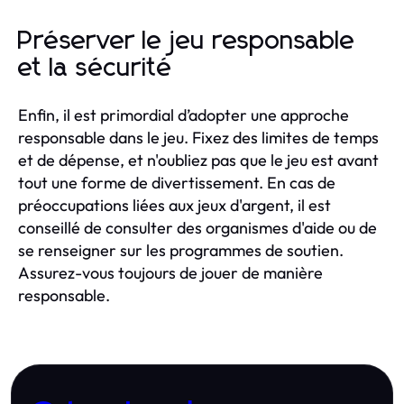
Préserver le jeu responsable
et la sécurité
Enfin, il est primordial d’adopter une approche
responsable dans le jeu. Fixez des limites de temps
et de dépense, et n'oubliez pas que le jeu est avant
tout une forme de divertissement. En cas de
préoccupations liées aux jeux d'argent, il est
conseillé de consulter des organismes d'aide ou de
se renseigner sur les programmes de soutien.
Assurez-vous toujours de jouer de manière
responsable.