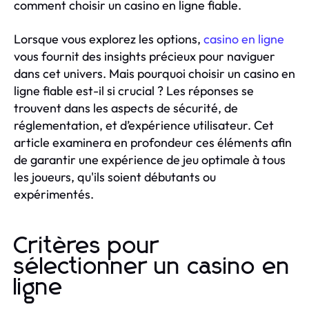
comment choisir un casino en ligne fiable.
Lorsque vous explorez les options,
casino en ligne
vous fournit des insights précieux pour naviguer
dans cet univers. Mais pourquoi choisir un casino en
ligne fiable est-il si crucial ? Les réponses se
trouvent dans les aspects de sécurité, de
réglementation, et d’expérience utilisateur. Cet
article examinera en profondeur ces éléments afin
de garantir une expérience de jeu optimale à tous
les joueurs, qu'ils soient débutants ou
expérimentés.
Critères pour
sélectionner un casino en
ligne