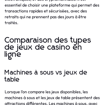
essentiel de choisir une plateforme qui permet des
transactions rapides et sécurisées, avec des
retraits qui ne prennent pas des jours à être
traités.
Comparaison des types
de jeux de casino en
ligne
Machines à sous vs jeux de
table
Lorsque l’on compare les jeux disponibles, les
machines à sous et les jeux de table présentent des
attractions différentes. Les machines à sous, avec