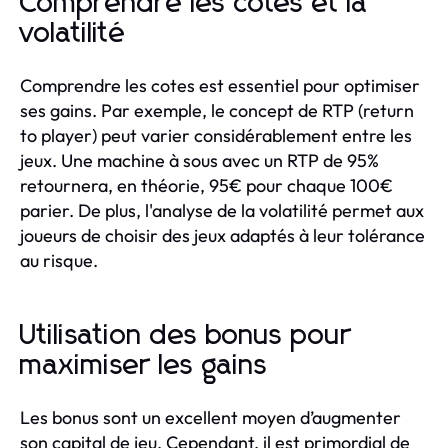
Comprendre les cotes et la
volatilité
Comprendre les cotes est essentiel pour optimiser
ses gains. Par exemple, le concept de RTP (return
to player) peut varier considérablement entre les
jeux. Une machine à sous avec un RTP de 95%
retournera, en théorie, 95€ pour chaque 100€
parier. De plus, l'analyse de la volatilité permet aux
joueurs de choisir des jeux adaptés à leur tolérance
au risque.
Utilisation des bonus pour
maximiser les gains
Les bonus sont un excellent moyen d’augmenter
son capital de jeu. Cependant, il est primordial de