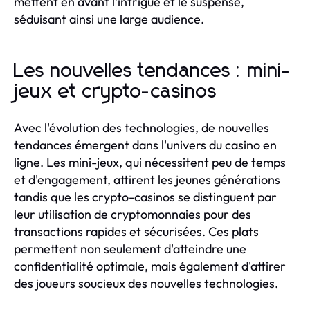
mettent en avant l'intrigue et le suspense,
séduisant ainsi une large audience.
Les nouvelles tendances : mini-
jeux et crypto-casinos
Avec l'évolution des technologies, de nouvelles
tendances émergent dans l'univers du casino en
ligne. Les mini-jeux, qui nécessitent peu de temps
et d'engagement, attirent les jeunes générations
tandis que les crypto-casinos se distinguent par
leur utilisation de cryptomonnaies pour des
transactions rapides et sécurisées. Ces plats
permettent non seulement d'atteindre une
confidentialité optimale, mais également d'attirer
des joueurs soucieux des nouvelles technologies.