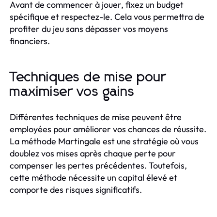
Avant de commencer à jouer, fixez un budget
spécifique et respectez-le. Cela vous permettra de
profiter du jeu sans dépasser vos moyens
financiers.
Techniques de mise pour
maximiser vos gains
Différentes techniques de mise peuvent être
employées pour améliorer vos chances de réussite.
La méthode Martingale est une stratégie où vous
doublez vos mises après chaque perte pour
compenser les pertes précédentes. Toutefois,
cette méthode nécessite un capital élevé et
comporte des risques significatifs.