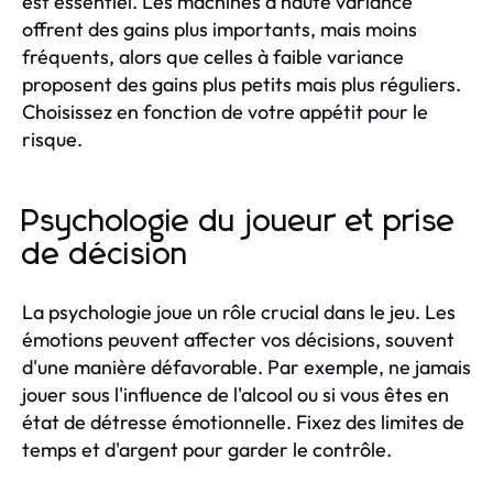
est essentiel. Les machines à haute variance
offrent des gains plus importants, mais moins
fréquents, alors que celles à faible variance
proposent des gains plus petits mais plus réguliers.
Choisissez en fonction de votre appétit pour le
risque.
Psychologie du joueur et prise
de décision
La psychologie joue un rôle crucial dans le jeu. Les
émotions peuvent affecter vos décisions, souvent
d'une manière défavorable. Par exemple, ne jamais
jouer sous l'influence de l'alcool ou si vous êtes en
état de détresse émotionnelle. Fixez des limites de
temps et d'argent pour garder le contrôle.