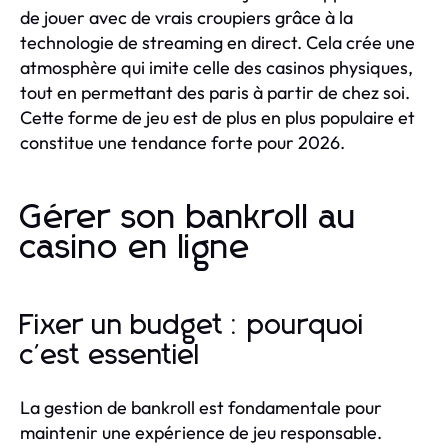
de jouer avec de vrais croupiers grâce à la
technologie de streaming en direct. Cela crée une
atmosphère qui imite celle des casinos physiques,
tout en permettant des paris à partir de chez soi.
Cette forme de jeu est de plus en plus populaire et
constitue une tendance forte pour 2026.
Gérer son bankroll au
casino en ligne
Fixer un budget : pourquoi
c'est essentiel
La gestion de bankroll est fondamentale pour
maintenir une expérience de jeu responsable.