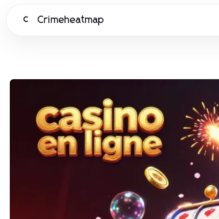
Crimeheatmap
C