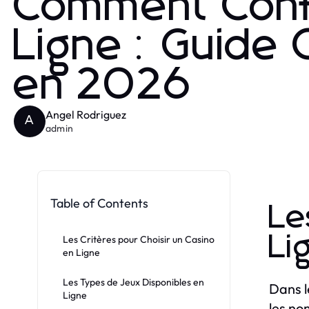
Comment Confi
Ligne : Guide
en 2026
Angel Rodriguez
A
admin
Table of Contents
Le
Li
Les Critères pour Choisir un Casino
en Ligne
Les Types de Jeux Disponibles en
Dans l
Ligne
les no