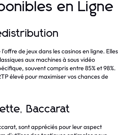
ponibles en Ligne
distribution
offre de jeux dans les casinos en ligne. Elles
 classiques aux machines à sous vidéo
pécifique, souvent compris entre 85% et 98%.
 RTP élevé pour maximiser vos chances de
lette, Baccarat
baccarat, sont appréciés pour leur aspect