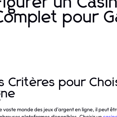
gurer un Casi
 Complet pour 
s Critères pour Choi
gne
e vaste monde des jeux d'argent en ligne, il peut êtr
mbreuses plateformes disponibles. Choisir un
casino