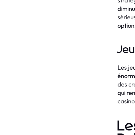
straté
diminu
sérieu
option
Jeu
Les je
énormé
des cr
qui re
casino
Le