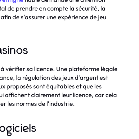
ntal de prendre en compte la sécurité, la
, afin de s'assurer une expérience de jeu
asinos
 à vérifier sa licence. Une plateforme légale
nce, la régulation des jeux d'argent est
ux proposés sont équitables et que les
qui affichent clairement leur licence, car cela
r les normes de l'industrie.
ogiciels