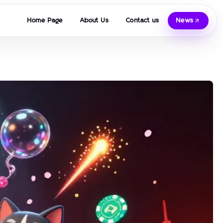
Home Page
About Us
Contact us
News