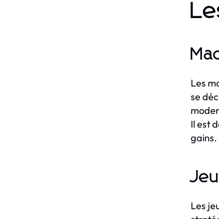
Le
Mac
Les ma
se déc
modern
Il est
gains.
Jeu
Les je