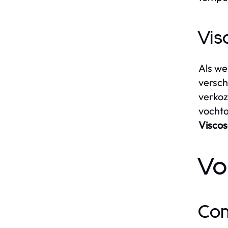
Vis
Als we
versch
verkoz
vochta
Visco
Vo
Co