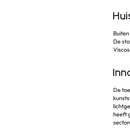
Hui
Buiten
De sto
Viscos
Inn
De toe
kunsts
lichtg
heeft 
sector