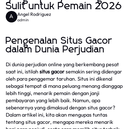
Sulit untuk Pemain 2026
Angel Rodriguez
A
admin
Pengenalan Situs Gacor
dalam Dunia Perjudian
Di dunia perjudian online yang berkembang pesat
saat ini, istilah
situs gacor
semakin sering didengar
oleh para penggemar taruhan. Situs ini dikenal
sebagai tempat di mana peluang menang dianggap
lebih tinggi, menarik pemain dengan janji
pembayaran yang lebih baik. Namun, apa
sebenarnya yang dimaksud dengan situs gacor?
Dalam artikel ini, kita akan mengupas tuntas
tentang situs gacor, mengapa mereka menarik