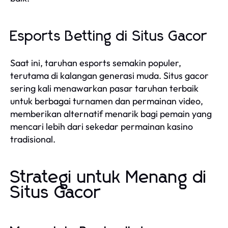
Esports Betting di Situs Gacor
Saat ini, taruhan esports semakin populer,
terutama di kalangan generasi muda. Situs gacor
sering kali menawarkan pasar taruhan terbaik
untuk berbagai turnamen dan permainan video,
memberikan alternatif menarik bagi pemain yang
mencari lebih dari sekedar permainan kasino
tradisional.
Strategi untuk Menang di
Situs Gacor