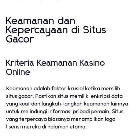
Keamanan dan
Kepercayaan di Situs
Gacor
Kriteria Keamanan Kasino
Online
Keamanan adalah faktor krusial ketika memilih
situs gacor. Pastikan situs memiliki enkripsi data
yang kuat dan langkah-langkah keamanan lainnya
untuk melindungi informasi pribadi pemain. Situs
yang terpercaya biasanya menampilkan logo
lisensi mereka di halaman utama.