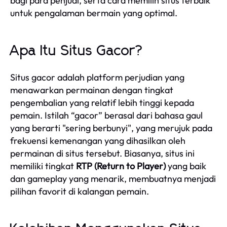
bagi para penjudi, serta cara memilih situs terbaik
untuk pengalaman bermain yang optimal.
Apa Itu Situs Gacor?
Situs gacor adalah platform perjudian yang
menawarkan permainan dengan tingkat
pengembalian yang relatif lebih tinggi kepada
pemain. Istilah “gacor” berasal dari bahasa gaul
yang berarti "sering berbunyi", yang merujuk pada
frekuensi kemenangan yang dihasilkan oleh
permainan di situs tersebut. Biasanya, situs ini
memiliki tingkat
RTP (Return to Player)
yang baik
dan gameplay yang menarik, membuatnya menjadi
pilihan favorit di kalangan pemain.