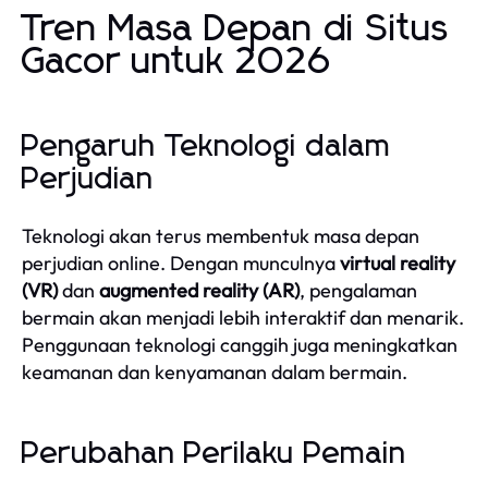
Tren Masa Depan di Situs
Gacor untuk 2026
Pengaruh Teknologi dalam
Perjudian
Teknologi akan terus membentuk masa depan
perjudian online. Dengan munculnya
virtual reality
(VR)
dan
augmented reality (AR)
, pengalaman
bermain akan menjadi lebih interaktif dan menarik.
Penggunaan teknologi canggih juga meningkatkan
keamanan dan kenyamanan dalam bermain.
Perubahan Perilaku Pemain