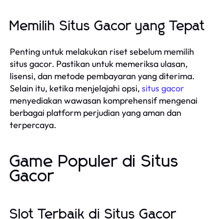
Memilih Situs Gacor yang Tepat
Penting untuk melakukan riset sebelum memilih
situs gacor. Pastikan untuk memeriksa ulasan,
lisensi, dan metode pembayaran yang diterima.
Selain itu, ketika menjelajahi opsi,
situs gacor
menyediakan wawasan komprehensif mengenai
berbagai platform perjudian yang aman dan
terpercaya.
Game Populer di Situs
Gacor
Slot Terbaik di Situs Gacor