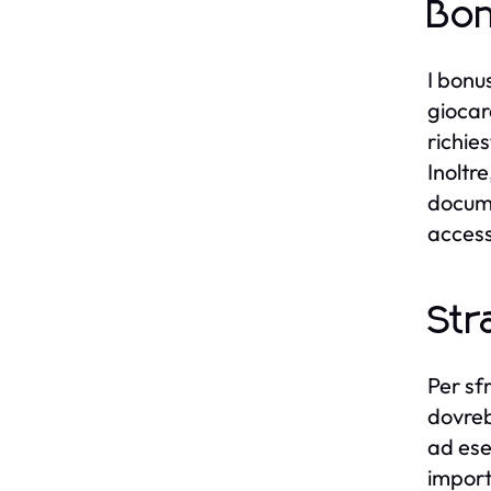
Bon
I bonu
giocar
richies
Inoltr
docume
access
Str
Per sf
dovreb
ad ese
import