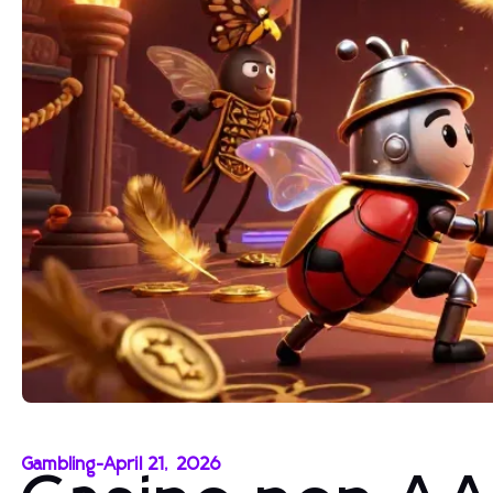
Gambling
-
April 21, 2026