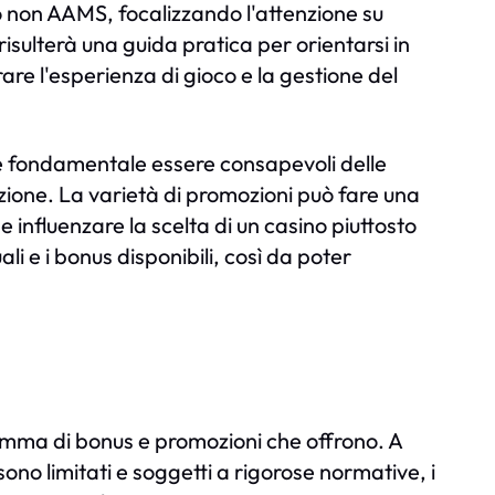
ino non AAMS, focalizzando l'attenzione su
 risulterà una guida pratica per orientarsi in
rare l'esperienza di gioco e la gestione del
è fondamentale essere consapevoli delle
zione. La varietà di promozioni può fare una
 influenzare la scelta di un casino piuttosto
li e i bonus disponibili, così da poter
gamma di bonus e promozioni che offrono. A
sono limitati e soggetti a rigorose normative, i