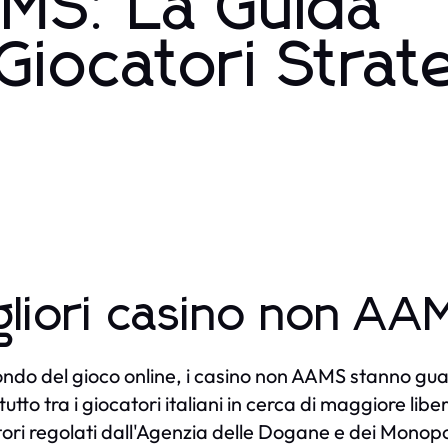
MS: La Guida
iocatori Strate
gliori casino non A
ndo del gioco online, i casino non AAMS stanno g
utto tra i giocatori italiani in cerca di maggiore libe
ori regolati dall'Agenzia delle Dogane e dei Monopo