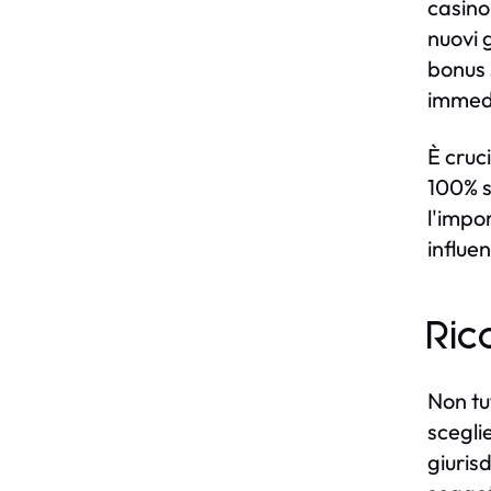
casino
nuovi 
bonus 
immed
È cruc
100% s
l'impo
influe
Ric
Non tu
scegli
giuris