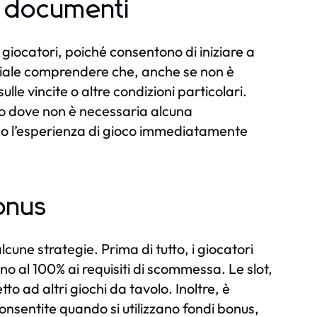
a documenti
 giocatori, poiché consentono di iniziare a
nziale comprendere che, anche se non è
ulle vincite o altre condizioni particolari.
ido dove non è necessaria alcuna
o l’esperienza di gioco immediatamente
onus
cune strategie. Prima di tutto, i giocatori
no al 100% ai requisiti di scommessa. Le slot,
 ad altri giochi da tavolo. Inoltre, è
sentite quando si utilizzano fondi bonus,