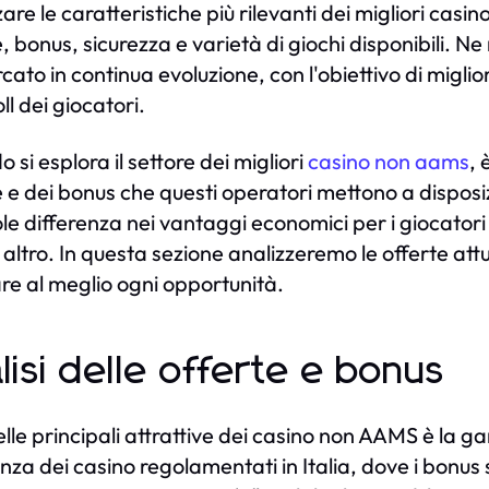
zare le caratteristiche più rilevanti dei migliori cas
, bonus, sicurezza e varietà di giochi disponibili. Ne
cato in continua evoluzione, con l'obiettivo di miglio
ll dei giocatori.
 si esplora il settore dei migliori
casino non aams
, 
e e dei bonus che questi operatori mettono a disposi
le differenza nei vantaggi economici per i giocatori e
altro. In questa sezione analizzeremo le offerte attua
are al meglio ogni opportunità.
lisi delle offerte e bonus
lle principali attrattive dei casino non AAMS è la 
enza dei casino regolamentati in Italia, dove i bonus 