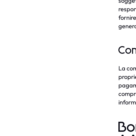
sogget
respon
fornire
genera
Com
La com
proprie
pagame
compre
inform
Bo