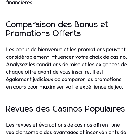
financières.
Comparaison des Bonus et
Promotions Offerts
Les bonus de bienvenue et les promotions peuvent
considérablement influencer votre choix de casino.
Analysez les conditions de mise et les exigences de
chaque offre avant de vous inscrire. Il est
également judicieux de comparer les promotions
en cours pour maximiser votre expérience de jeu.
Revues des Casinos Populaires
Les revues et évaluations de casinos offrent une
vue d'ensemble des avantages et inconvénients de