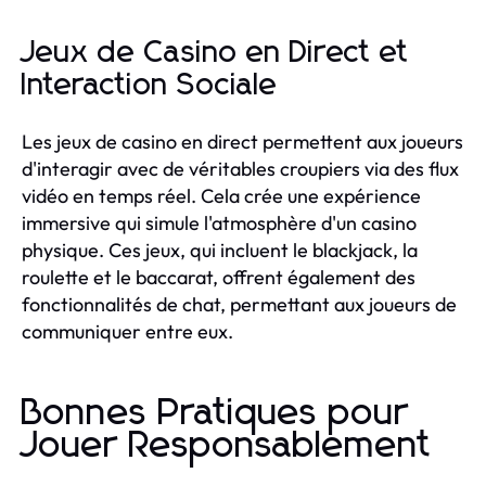
Jeux de Casino en Direct et
Interaction Sociale
Les jeux de casino en direct permettent aux joueurs
d'interagir avec de véritables croupiers via des flux
vidéo en temps réel. Cela crée une expérience
immersive qui simule l'atmosphère d'un casino
physique. Ces jeux, qui incluent le blackjack, la
roulette et le baccarat, offrent également des
fonctionnalités de chat, permettant aux joueurs de
communiquer entre eux.
Bonnes Pratiques pour
Jouer Responsablement