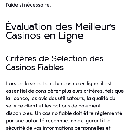
l'aide si nécessaire.
Évaluation des Meilleurs
Casinos en Ligne
Critères de Sélection des
Casinos Fiables
Lors de la sélection d'un casino en ligne, il est
essentiel de considérer plusieurs critères, tels que
la licence, les avis des utilisateurs, la qualité du
service client et les options de paiement
disponibles. Un casino fiable doit être réglementé
par une autorité reconnue, ce qui garantit la
sécurité de vos informations personnelles et