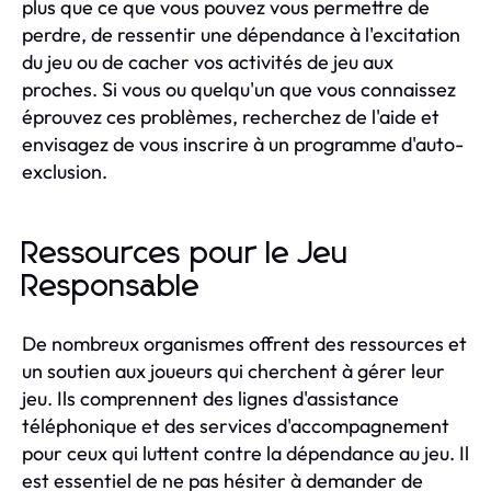
plus que ce que vous pouvez vous permettre de
perdre, de ressentir une dépendance à l'excitation
du jeu ou de cacher vos activités de jeu aux
proches. Si vous ou quelqu'un que vous connaissez
éprouvez ces problèmes, recherchez de l'aide et
envisagez de vous inscrire à un programme d'auto-
exclusion.
Ressources pour le Jeu
Responsable
De nombreux organismes offrent des ressources et
un soutien aux joueurs qui cherchent à gérer leur
jeu. Ils comprennent des lignes d'assistance
téléphonique et des services d'accompagnement
pour ceux qui luttent contre la dépendance au jeu. Il
est essentiel de ne pas hésiter à demander de