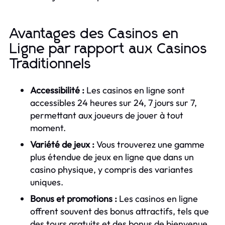
Avantages des Casinos en
Ligne par rapport aux Casinos
Traditionnels
Accessibilité :
Les casinos en ligne sont
accessibles 24 heures sur 24, 7 jours sur 7,
permettant aux joueurs de jouer à tout
moment.
Variété de jeux :
Vous trouverez une gamme
plus étendue de jeux en ligne que dans un
casino physique, y compris des variantes
uniques.
Bonus et promotions :
Les casinos en ligne
offrent souvent des bonus attractifs, tels que
des tours gratuits et des bonus de bienvenue,