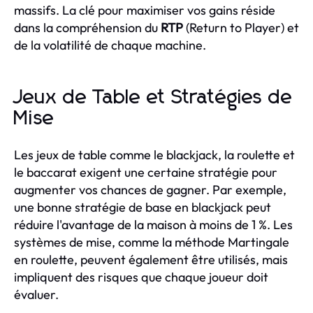
massifs. La clé pour maximiser vos gains réside
dans la compréhension du
RTP
(Return to Player) et
de la volatilité de chaque machine.
Jeux de Table et Stratégies de
Mise
Les jeux de table comme le blackjack, la roulette et
le baccarat exigent une certaine stratégie pour
augmenter vos chances de gagner. Par exemple,
une bonne stratégie de base en blackjack peut
réduire l'avantage de la maison à moins de 1 %. Les
systèmes de mise, comme la méthode Martingale
en roulette, peuvent également être utilisés, mais
impliquent des risques que chaque joueur doit
évaluer.