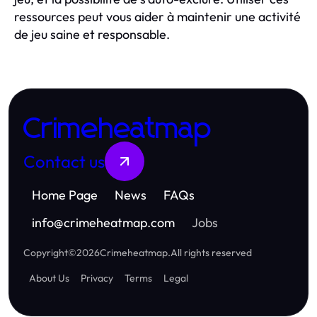
ressources peut vous aider à maintenir une activité
de jeu saine et responsable.
Crimeheatmap
Contact us
Home Page
News
FAQs
info
@
crimeheatmap.com
Jobs
Copyright
©
2026
Crimeheatmap
.
All rights reserved
About Us
Privacy
Terms
Legal