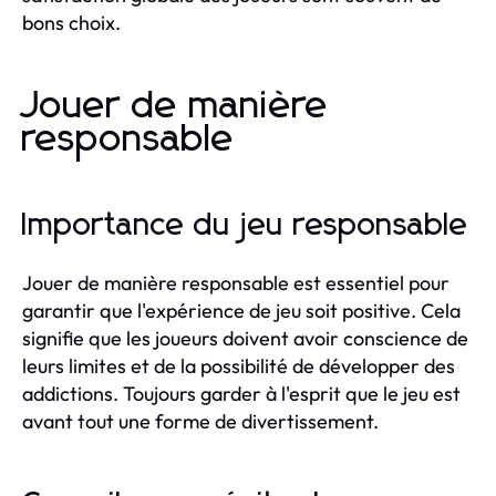
bons choix.
Jouer de manière
responsable
Importance du jeu responsable
Jouer de manière responsable est essentiel pour
garantir que l'expérience de jeu soit positive. Cela
signifie que les joueurs doivent avoir conscience de
leurs limites et de la possibilité de développer des
addictions. Toujours garder à l'esprit que le jeu est
avant tout une forme de divertissement.