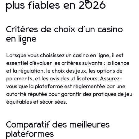
plus fiables en 2026
Critères de choix d'un casino
en ligne
Lorsque vous choisissez un casino en ligne, il est
essentiel d'évaluer les critères suivants : la licence
et la régulation, le choix des jeux, les options de
paiements, et les avis des utilisateurs. Assurez-
vous que la plateforme est réglementée par une
autorité réputée pour garantir des pratiques de jeu
équitables et sécurisées.
Comparatif des meilleures
plateformes