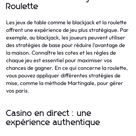
Roulette
Les jeux de table comme le blackjack et la roulette
offrent une expérience de jeu plus stratégique. Par
exemple, au blackjack, les joueurs peuvent utiliser
des stratégies de base pour réduire l'avantage de
la maison. Connaître les cotes et les règles de
chaque jeu est essentiel pour maximiser vos
chances de gagner. En ce qui concerne la roulette,
vous pouvez appliquer différentes stratégies de
mise, comme la méthode Martingale, pour gérer
vos paris.
Casino en direct : une
expérience authentique