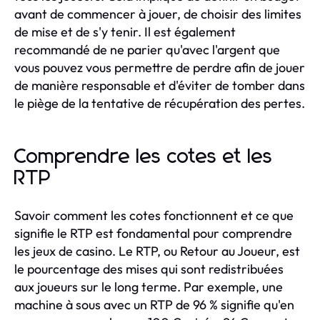
avant de commencer à jouer, de choisir des limites
de mise et de s'y tenir. Il est également
recommandé de ne parier qu'avec l'argent que
vous pouvez vous permettre de perdre afin de jouer
de manière responsable et d'éviter de tomber dans
le piège de la tentative de récupération des pertes.
Comprendre les cotes et les
RTP
Savoir comment les cotes fonctionnent et ce que
signifie le RTP est fondamental pour comprendre
les jeux de casino. Le RTP, ou Retour au Joueur, est
le pourcentage des mises qui sont redistribuées
aux joueurs sur le long terme. Par exemple, une
machine à sous avec un RTP de 96 % signifie qu'en