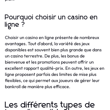
Pourquoi choisir un casino en
ligne ?
Choisir un casino en ligne présente de nombreux
avantages. Tout d'abord, la variété des jeux
disponibles est souvent bien plus grande que dans
un casino terrestre. De plus, les bonus de
bienvenue et les promotions peuvent offrir un
excellent rapport qualité-prix. En outre, les jeux en
ligne proposent parfois des limites de mise plus
flexibles, ce qui permet aux joueurs de gérer leur
bankroll de manière plus efficace.
Les différents types de