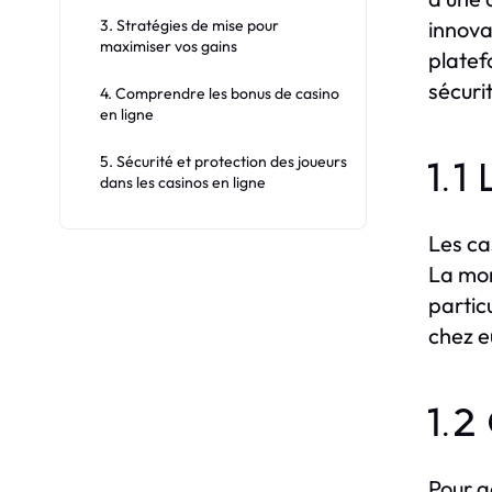
3. Stratégies de mise pour
innova
maximiser vos gains
platef
sécurit
4. Comprendre les bonus de casino
en ligne
5. Sécurité et protection des joueurs
1.1
dans les casinos en ligne
Les ca
La mont
partic
chez e
1.2
Pour g