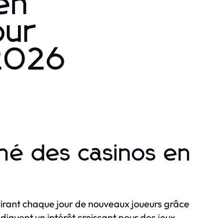
en
our
 2026
hé des casinos en
tirant chaque jour de nouveaux joueurs grâce
diquent un intérêt croissant pour des jeux