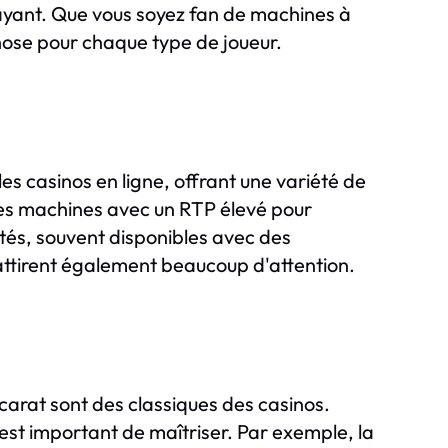
trayant. Que vous soyez fan de machines à
 chose pour chaque type de joueur.
les casinos en ligne, offrant une variété de
es machines avec un RTP élevé pour
tés, souvent disponibles avec des
attirent également beaucoup d'attention.
accarat sont des classiques des casinos.
l est important de maîtriser. Par exemple, la