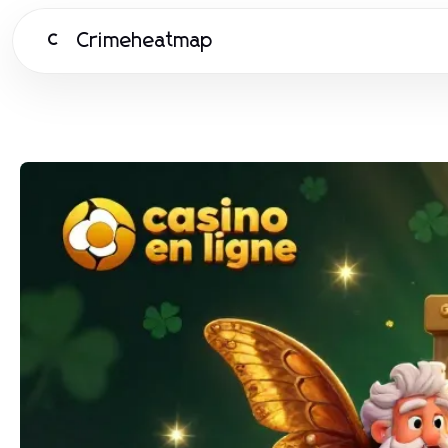
Crimeheatmap
C