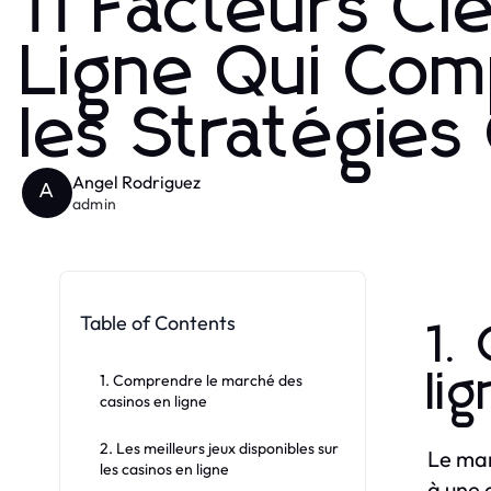
11 Facteurs Cl
Ligne Qui Com
les Stratégie
Angel Rodriguez
A
admin
Table of Contents
1.
li
1. Comprendre le marché des
casinos en ligne
2. Les meilleurs jeux disponibles sur
Le ma
les casinos en ligne
à une 